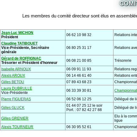
COMI
Les membres du comité directeur sont élus en assemblé
Jean-Luc MICHON
06 62 10 98 32
Relations int
Président
Claudine TATIBOUET
Vice-Présidente, Secrétaire
06 80 25 31 17
Relations ave
générale
Gérard de ROFFIGNAC
06 08 21 00 85
Trésorerie
Trésorier et Président d'honneur
Isabelle ARNOUX
06 09 91 11 93
Relations reg
Alexis AROUX
06 14 46 61 40
Relations ent
Gilles BETOU
07 89 43 68 23
Championnat 
Laura DUBRULLE
06 33 39 30 81
Championnat
Vice-Présidente
Pierre FIGUERAS
06 52 06 12 25
Délégué de l
01 44 07 25 12 le soir
Gilles GLUCK
Délégué de l
Port. : 07 82 42 27 88
Elu à la comm
Gilles GRENIER
ligue
Alexis TOURNEUR
06 30 95 52 61
Championnat 