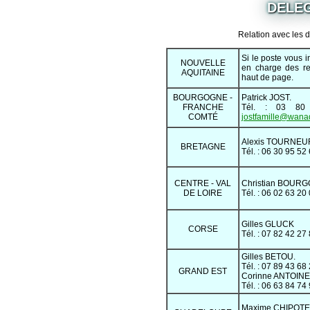
DELEG
Relation avec les 
Si le poste vous i
NOUVELLE
en charge des re
AQUITAINE
haut de page.
BOURGOGNE -
Patrick JOST.
FRANCHE
Tél. : 03 8
COMTÉ
jostfamille@wanad
Alexis TOURNEU
BRETAGNE
Tél. : 06 30 95 52
CENTRE - VAL
Christian BOURG
DE LOIRE
Tél. : 06 02 63 20
Gilles GLUCK
CORSE
Tél. : 07 82 42 27
Gilles BETOU.
Tél. : 07 89 43 68
GRAND EST
Corinne ANTOINE
Tél. : 06 63 84 74
Maxime CHIPOTE