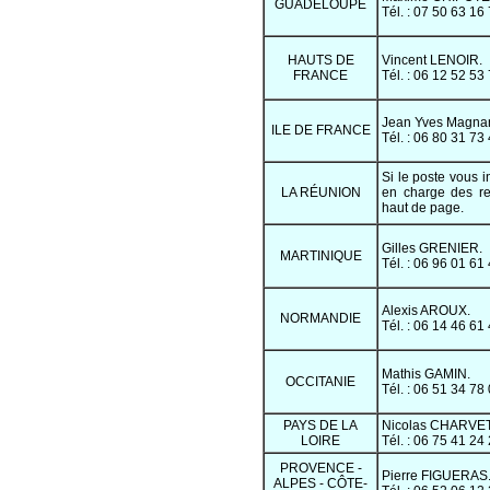
GUADELOUPE
Tél. : 07 50 63 16
HAUTS DE
Vincent LENOIR.
FRANCE
Tél. : 06 12 52 53
Jean Yves Magna
ILE DE FRANCE
Tél. : 06 80 31 73
Si le poste vous i
LA RÉUNION
en charge des re
haut de page.
Gilles GRENIER.
MARTINIQUE
Tél. : 06 96 01 61
Alexis AROUX.
NORMANDIE
Tél. : 06 14 46 61
Mathis GAMIN.
OCCITANIE
Tél. : 06 51 34 78
PAYS DE LA
Nicolas CHARVET
LOIRE
Tél. : 06 75 41 24
PROVENCE -
Pierre FIGUERAS
ALPES - CÔTE-